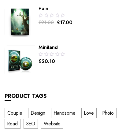
5
Pain
0.00
£
21.00
£
17.00
out
of
5
Miniland
0.00
£
20.10
out
of
5
PRODUCT TAGS
Couple
Design
Handsome
Love
Photo
Road
SEO
Website