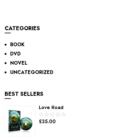
of
ADD TO CART
5
CATEGORIES
BOOK
DVD
NOVEL
UNCATEGORIZED
BEST SELLERS
Love Road
0.00
£
35.00
out
of