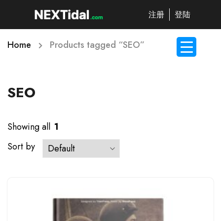
注册
登陆
Home
Products tagged “SEO”
SEO
Showing all
1
Sort by