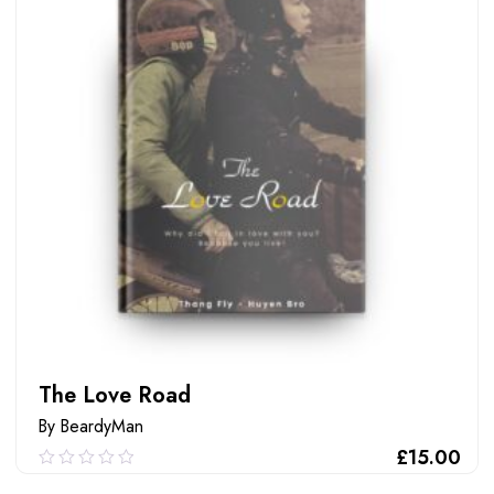
The Love Road
By BeardyMan
£
15.00
0.00
out