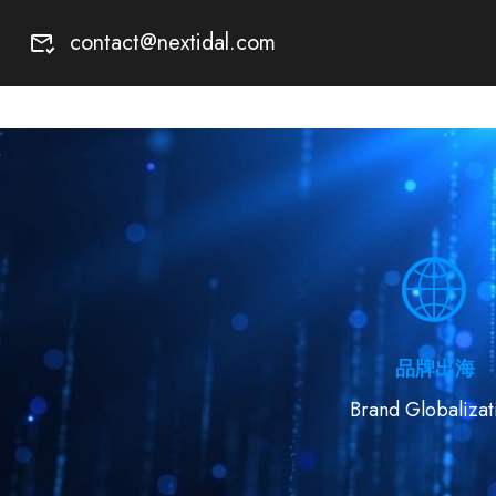
contact@nextidal.com
品牌出海
Brand Globalizati